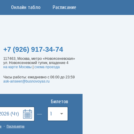
Онлайн табло
Расписание
+7 (926) 917-34-74
117463, Москва, метро «Новоясеневская»
ул. Новоясеневский тупик, владение 4
на карте Москвы
|
схема проезда
Часы работы: ежедневно с 06:00 до 23:59
ask-answer@busnovoyas.ru
Билетов
1
а
Послезавтра
•